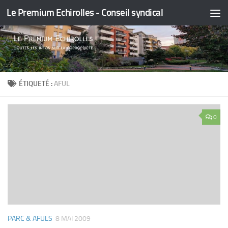
Le Premium Echirolles - Conseil syndical
Skip to content
ÉTIQUETÉ :
AFUL
0
PARC & AFULS
8 MAI 2009