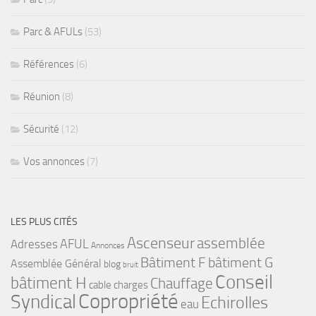
Parc & AFULs
(53)
Références
(6)
Réunion
(8)
Sécurité
(12)
Vos annonces
(7)
LES PLUS CITÉS
Ascenseur
assemblée
Adresses
AFUL
Annonces
bâtiment G
Bâtiment F
Assemblée Général
blog
bruit
Conseil
bâtiment H
Chauffage
cable
charges
Copropriété
Syndical
Echirolles
eau