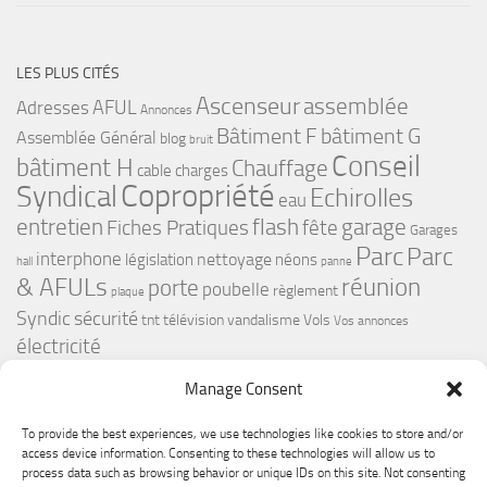
LES PLUS CITÉS
Ascenseur
assemblée
Adresses
AFUL
Annonces
bâtiment G
Bâtiment F
Assemblée Général
blog
bruit
Conseil
bâtiment H
Chauffage
cable
charges
Copropriété
Syndical
Echirolles
eau
flash
garage
entretien
Fiches Pratiques
fête
Garages
Parc
Parc
interphone
nettoyage
législation
néons
hall
panne
& AFULs
réunion
porte
poubelle
règlement
plaque
Syndic
sécurité
tnt
télévision
vandalisme
Vols
Vos annonces
électricité
Manage Consent
To provide the best experiences, we use technologies like cookies to store and/or
access device information. Consenting to these technologies will allow us to
process data such as browsing behavior or unique IDs on this site. Not consenting