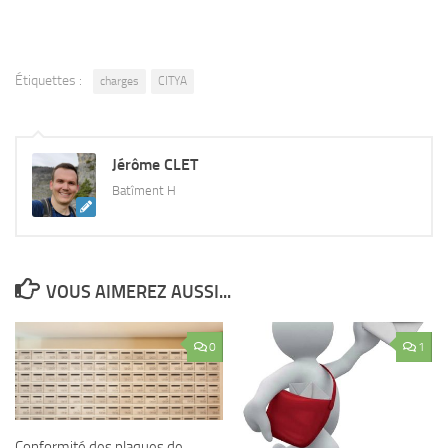
Étiquettes :
charges
CITYA
Jérôme CLET
Batîment H
VOUS AIMEREZ AUSSI...
0
1
Conformité des plaques de