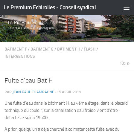
Le Premium Echirolles - Conseil syndical
Skip to content
BÂTIMENT F
/
BÂTIMENT G
/
BÂTIMENT H
/
FLASH
/
INTERVENTIONS
0
Fuite d’eau Bat H
PAR
JEAN PAUL CHAMPAGNE
·
15 AVRIL 2019
Une fuite d’eau dans le bâtiment H, au 4ème étage, dans le placard
technique du couloir, sur la canalisation eau froide vient d’être
détecté ce soir à 19h00.
A priori quelqu’un a déja cherché à colmater cette fuite avec du