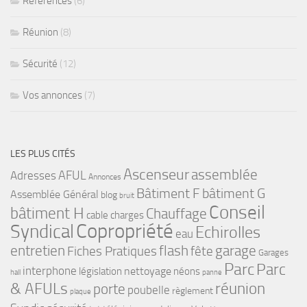
Références
(6)
Réunion
(8)
Sécurité
(12)
Vos annonces
(7)
LES PLUS CITÉS
Ascenseur
assemblée
Adresses
AFUL
Annonces
bâtiment G
Bâtiment F
Assemblée Général
blog
bruit
Conseil
bâtiment H
Chauffage
cable
charges
Copropriété
Syndical
Echirolles
eau
flash
garage
entretien
Fiches Pratiques
fête
Garages
Parc
Parc
interphone
nettoyage
législation
néons
hall
panne
& AFULs
réunion
porte
poubelle
règlement
plaque