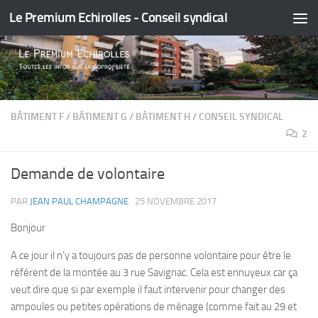
Le Premium Echirolles - Conseil syndical
Skip to content
BÂTIMENT F
/
BÂTIMENT G
/
BÂTIMENT H
/
CONSEIL SYNDICAL
2
Demande de volontaire
PAR
JEAN PAUL CHAMPAGNE
·
25 NOVEMBRE 2017
Bonjour
A ce jour il n’y a toujours pas de personne volontaire pour être le
référent de la montée au 3 rue Savignac. Cela est ennuyeux car ça
veut dire que si par exemple il faut intervenir pour changer des
ampoules ou petites opérations de ménage (comme fait au 29 et