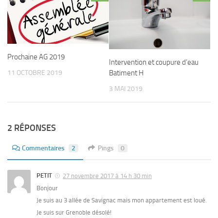
Prochaine AG 2019
Intervention et coupure d’eau
Batiment H
11 OCTOBRE 2019
3 MAI 2019
2 RÉPONSES
Commentaires
2
Pings
0
PETIT
27 novembre 2017 à 14 h 30 min
Bonjour
Je suis au 3 allée de Savignac mais mon appartement est loué.
Je suis sur Grenoble désolé!