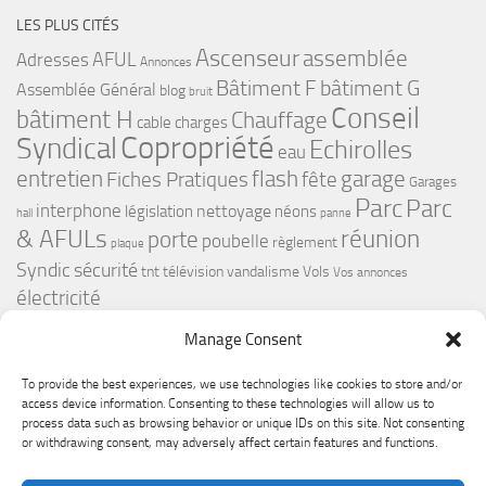
LES PLUS CITÉS
Ascenseur
assemblée
Adresses
AFUL
Annonces
bâtiment G
Bâtiment F
Assemblée Général
blog
bruit
Conseil
bâtiment H
Chauffage
cable
charges
Copropriété
Syndical
Echirolles
eau
flash
garage
entretien
Fiches Pratiques
fête
Garages
Parc
Parc
interphone
nettoyage
législation
néons
hall
panne
& AFULs
réunion
porte
poubelle
règlement
plaque
Syndic
sécurité
tnt
télévision
vandalisme
Vols
Vos annonces
électricité
Manage Consent
To provide the best experiences, we use technologies like cookies to store and/or
access device information. Consenting to these technologies will allow us to
process data such as browsing behavior or unique IDs on this site. Not consenting
or withdrawing consent, may adversely affect certain features and functions.