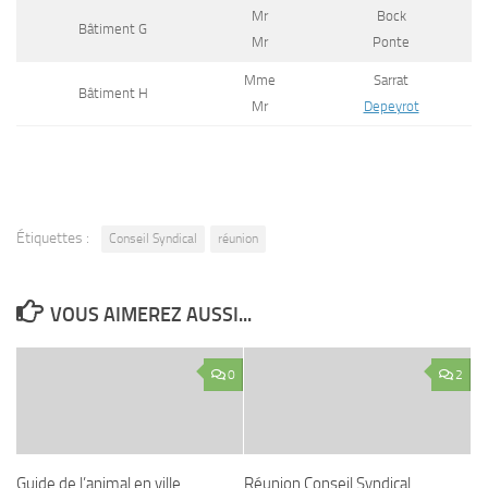
Mr
Bock
Bâtiment G
Mr
Ponte
Mme
Sarrat
Bâtiment H
Mr
Depeyrot
Étiquettes :
Conseil Syndical
réunion
VOUS AIMEREZ AUSSI...
0
2
Guide de l’animal en ville
Réunion Conseil Syndical