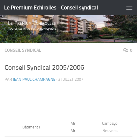
Le Premium Echirolles - Conseil syndical
Skip to content
CONSEIL SYNDICAL
0
Conseil Syndical 2005/2006
PAR
JEAN PAUL CHAMPAGNE
·
3 JUILLET 2007
Mr
Campayo
Bâtiment F
Mr
Neuvens