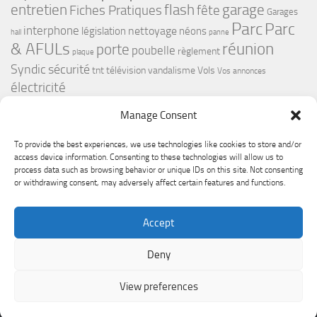
flash
garage
entretien
Fiches Pratiques
fête
Garages
Parc
Parc
interphone
nettoyage
législation
néons
hall
panne
& AFULs
réunion
porte
poubelle
règlement
plaque
Syndic
sécurité
tnt
télévision
vandalisme
Vols
Vos annonces
électricité
Manage Consent
To provide the best experiences, we use technologies like cookies to store and/or
access device information. Consenting to these technologies will allow us to
process data such as browsing behavior or unique IDs on this site. Not consenting
or withdrawing consent, may adversely affect certain features and functions.
Le Premium Echirolles - Conseil syndical © 2026. Tous droits
Accept
réservés.
Fièrement propulsé par
- Conçu par
Thème Hueman
Deny
View preferences