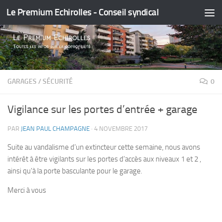
Le Premium Echirolles - Conseil syndical
Skip to content
GARAGES
/
SÉCURITÉ
0
Vigilance sur les portes d’entrée + garage
PAR
JEAN PAUL CHAMPAGNE
·
4 NOVEMBRE 2017
Suite au vandalisme d’un extincteur cette semaine, nous avons
intérêt à être vigilants sur les portes d’accès aux niveaux 1 et 2 ,
ainsi qu’à la porte basculante pour le garage.
Merci à vous