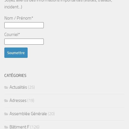
Soyez avertis des informations importantes (visites, travaux,
incident...)
Nom / Prénom*
Courriel*
CATÉGORIES
Actualités
(25)
Adresses
(19)
Assemblée Générale
(20)
Bâtiment F
(126)