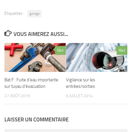
Étiquettes :
garage
VOUS AIMEREZ AUSSI...
0
0
Bat F : Fuite d’eau importante
Vigilance sur les
sur tuyau d’évacuation
entrées/sorties
27 AOÛT 2019
6 JUILLET 2014
LAISSER UN COMMENTAIRE