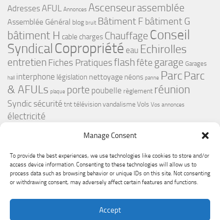
Ascenseur
assemblée
Adresses
AFUL
Annonces
bâtiment G
Bâtiment F
Assemblée Général
blog
bruit
Conseil
bâtiment H
Chauffage
cable
charges
Copropriété
Syndical
Echirolles
eau
flash
garage
entretien
Fiches Pratiques
fête
Garages
Parc
Parc
interphone
nettoyage
législation
néons
hall
panne
& AFULs
réunion
porte
poubelle
règlement
plaque
Syndic
sécurité
tnt
télévision
vandalisme
Vols
Vos annonces
électricité
Manage Consent
To provide the best experiences, we use technologies like cookies to store and/or
access device information. Consenting to these technologies will allow us to
process data such as browsing behavior or unique IDs on this site. Not consenting
or withdrawing consent, may adversely affect certain features and functions.
Le Premium Echirolles - Conseil syndical © 2026. Tous droits
Accept
réservés.