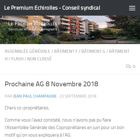
Le Premium Echirolles - Conseil syndical
Skip to content
ASSEMBLÉE GÉNÉRALE
/
BÂTIMENT F
/
BÂTIMENT G
/
BÂTIMENT
H
/
FLASH
/
NON CLASSÉ
0
Prochaine AG 8 Novembre 2018
PAR
JEAN PAUL CHAMPAGNE
·
23 SEPTEMBRE 2018
Chers co-propriétaires,
Comme vous l’avez constaté, nous n’avons pas pu faire
l’Assemblée Générale des Copropriétaires en juin pour un bon
motif qu’on vous expliquera à l’AG.