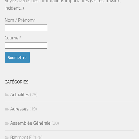
Soyez avertis des informations importantes (visites, travaux,
incident...)
Nom / Prénom*
Courriel*
CATÉGORIES
Actualités
(25)
Adresses
(19)
Assemblée Générale
(20)
Bâtiment F
(126)