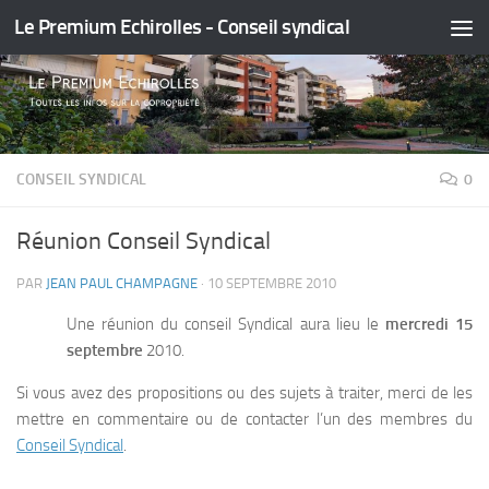
Le Premium Echirolles - Conseil syndical
Skip to content
CONSEIL SYNDICAL
0
Réunion Conseil Syndical
PAR
JEAN PAUL CHAMPAGNE
·
10 SEPTEMBRE 2010
Une réunion du conseil Syndical aura lieu le
mercredi
15
septembre
2010.
Si vous avez des propositions ou des sujets à traiter, merci de les
mettre en commentaire ou de contacter l’un des membres du
Conseil Syndical
.