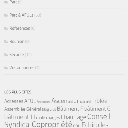
Parc
(9)
Parc & AFULs
(53)
Références
(6)
Réunion
(8)
Sécurité
(12)
Vos annonces
(7)
LES PLUS CITÉS
Ascenseur
assemblée
Adresses
AFUL
Annonces
bâtiment G
Bâtiment F
Assemblée Général
blog
bruit
Conseil
bâtiment H
Chauffage
cable
charges
Copropriété
Syndical
Echirolles
eau