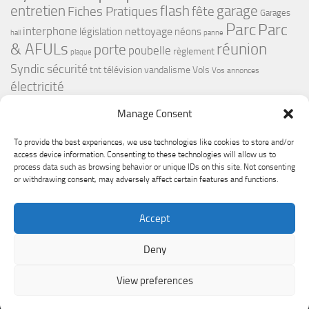
flash
garage
entretien
Fiches Pratiques
fête
Garages
Parc
Parc
interphone
nettoyage
législation
néons
hall
panne
& AFULs
réunion
porte
poubelle
règlement
plaque
Syndic
sécurité
tnt
télévision
vandalisme
Vols
Vos annonces
électricité
Manage Consent
To provide the best experiences, we use technologies like cookies to store and/or
access device information. Consenting to these technologies will allow us to
process data such as browsing behavior or unique IDs on this site. Not consenting
or withdrawing consent, may adversely affect certain features and functions.
Le Premium Echirolles - Conseil syndical © 2026. Tous droits
Accept
réservés.
Fièrement propulsé par
- Conçu par
Thème Hueman
Deny
View preferences