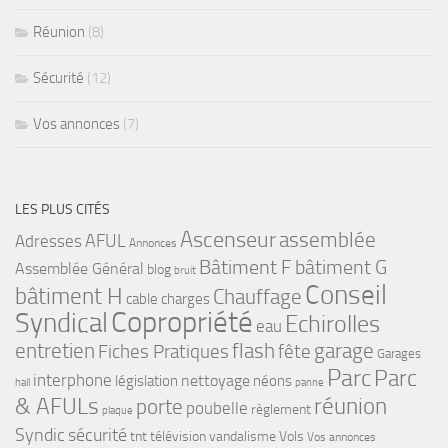
Réunion
(8)
Sécurité
(12)
Vos annonces
(7)
LES PLUS CITÉS
Ascenseur
assemblée
Adresses
AFUL
Annonces
bâtiment G
Bâtiment F
Assemblée Général
blog
bruit
Conseil
bâtiment H
Chauffage
cable
charges
Copropriété
Syndical
Echirolles
eau
flash
garage
entretien
Fiches Pratiques
fête
Garages
Parc
Parc
interphone
nettoyage
législation
néons
hall
panne
& AFULs
réunion
porte
poubelle
règlement
plaque
Syndic
sécurité
tnt
télévision
vandalisme
Vols
Vos annonces