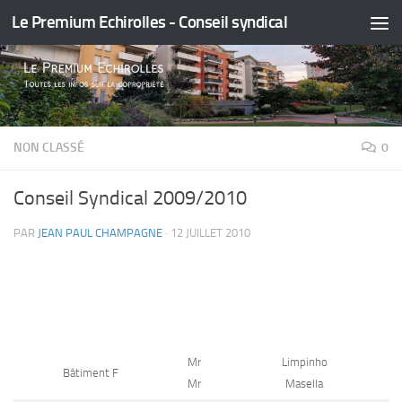
Le Premium Echirolles - Conseil syndical
Skip to content
NON CLASSÉ
0
Conseil Syndical 2009/2010
PAR
JEAN PAUL CHAMPAGNE
·
12 JUILLET 2010
Mr
Limpinho
Bâtiment F
Mr
Masella