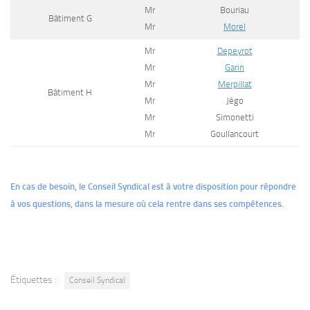
Mr
Bouriau
Bâtiment G
Mr
Morel
Mr
Depeyrot
Mr
Garin
Mr
Merpillat
Bâtiment H
Mr
Jégo
Mr
Simonetti
Mr
Goullancourt
En cas de besoin, le Conseil Syndical est à votre disposition pour répondre
à vos questions, dans la mesure où cela rentre dans ses compétences.
Étiquettes :
Conseil Syndical