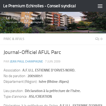
Le Premium Echirolles - Conseil syndical
Skip to content
PARC & AFULS
0
Journal-Officiel AFUL Parc
PAR
JEAN PAUL CHAMPAGNE
·
7 JUIN 2009
Association :
A.F.U.L. ESTIENNE D’ORVES NORD.
No de parution :
20050051
Département (Région) :
Isère (Rhône-Alpes)
Lieu parution :
Déclaration à la préfecture de l’Isère.
Type d’annonce :
ASL/CREATION
Déclaration à la préfecture de l’Isère.
A.F.U.L. ESTIENNE D’ORVES