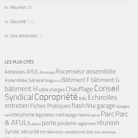
Réunion
(8)
Sécurité
(12)
Vos annonces
(7)
LES PLUS CITÉS
Ascenseur
assemblée
Adresses
AFUL
Annonces
bâtiment G
Bâtiment F
Assemblée Général
blog
bruit
Conseil
bâtiment H
Chauffage
cable
charges
Copropriété
Syndical
Echirolles
eau
flash
garage
entretien
Fiches Pratiques
fête
Garages
Parc
Parc
interphone
nettoyage
législation
néons
hall
panne
& AFULs
réunion
porte
poubelle
règlement
plaque
Syndic
sécurité
tnt
télévision
vandalisme
Vols
Vos annonces