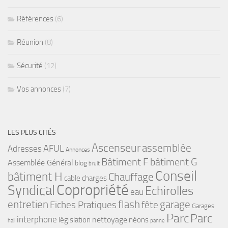
Références
(6)
Réunion
(8)
Sécurité
(12)
Vos annonces
(7)
LES PLUS CITÉS
Ascenseur
assemblée
Adresses
AFUL
Annonces
bâtiment G
Bâtiment F
Assemblée Général
blog
bruit
Conseil
bâtiment H
Chauffage
cable
charges
Copropriété
Syndical
Echirolles
eau
flash
garage
entretien
Fiches Pratiques
fête
Garages
Parc
Parc
interphone
nettoyage
législation
néons
hall
panne