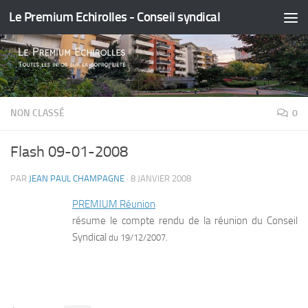
Le Premium Echirolles - Conseil syndical
Skip to content
NON CLASSÉ
0
Flash 09-01-2008
PAR
JEAN PAUL CHAMPAGNE
·
8 JANVIER 2008
PREMIUM Réunion
résume le compte rendu de la réunion du Conseil
Syndical
du 19/12/2007.