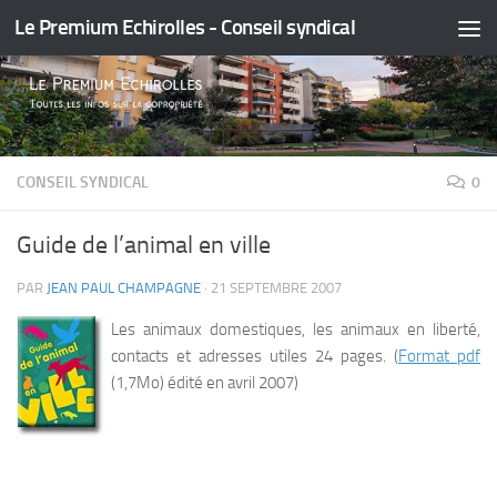
Le Premium Echirolles - Conseil syndical
Skip to content
CONSEIL SYNDICAL
0
Guide de l’animal en ville
PAR
JEAN PAUL CHAMPAGNE
·
21 SEPTEMBRE 2007
Les animaux domestiques, les animaux en liberté,
contacts et adresses utiles 24 pages
. (
Format pdf
(1,7Mo)
édité en avril 2007)