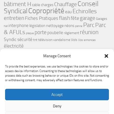
Conseil
bâtiment H
Chauffage
cable
charges
Copropriété
Syndical
Echirolles
eau
flash
garage
entretien
Fiches Pratiques
fête
Garages
Parc
Parc
interphone
nettoyage
législation
néons
hall
panne
& AFULs
réunion
porte
poubelle
règlement
plaque
Syndic
sécurité
tnt
télévision
vandalisme
Vols
Vos annonces
électricité
Manage Consent
To provide the best experiences, we use technologies like cookies to store and/or
access device information. Consenting to these technologies will allow us to
process data such as browsing behavior or unique IDs on this site. Not consenting
or withdrawing consent, may adversely affect certain features and functions.
Le Premium Echirolles - Conseil syndical © 2026. Tous droits
Accept
réservés.
Fièrement propulsé par
- Conçu par
Thème Hueman
Deny