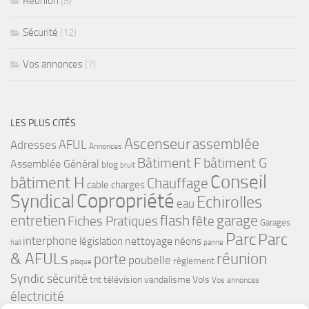
Réunion
(8)
Sécurité
(12)
Vos annonces
(7)
LES PLUS CITÉS
Ascenseur
assemblée
Adresses
AFUL
Annonces
bâtiment G
Bâtiment F
Assemblée Général
blog
bruit
Conseil
bâtiment H
Chauffage
cable
charges
Copropriété
Syndical
Echirolles
eau
flash
garage
entretien
Fiches Pratiques
fête
Garages
Parc
Parc
interphone
nettoyage
législation
néons
hall
panne
& AFULs
réunion
porte
poubelle
règlement
plaque
Syndic
sécurité
tnt
télévision
vandalisme
Vols
Vos annonces
électricité