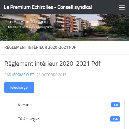
Le Premium Echirolles - Conseil syndical
Skip to content
RÈGLEMENT INTÉRIEUR 2020-2021 PDF
Règlement intérieur 2020-2021 Pdf
PAR
JÉRÔME CLET
·
23 OCTOBRE 2017
Télécharger
Version
1.0
Télécharger
156