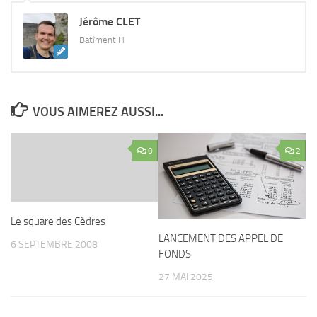
Jérôme CLET
Batîment H
VOUS AIMEREZ AUSSI...
0
2
Le square des Cèdres
LANCEMENT DES APPEL DE
6 SEPTEMBRE 2008
FONDS
27 MAI 2025