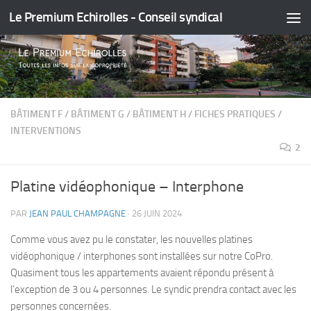
Le Premium Echirolles - Conseil syndical
Skip to content
BÂTIMENT F
/
BÂTIMENT G
/
BÂTIMENT H
/
FICHES PRATIQUES
/
INTERVENTIONS
2
Platine vidéophonique – Interphone
PAR
JEAN PAUL CHAMPAGNE
·
26 JUIN 2024
Comme vous avez pu le constater, les nouvelles platines
vidéophonique / interphones sont installées sur notre CoPro.
Quasiment tous les appartements avaient répondu présent à
l’exception de 3 ou 4 personnes. Le syndic prendra contact avec les
personnes concernées.