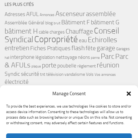
LES PLUS CITÉS
Ascenseur
assemblée
Adresses
AFUL
Annonces
bâtiment G
Bâtiment F
Assemblée Général
blog
bruit
Conseil
bâtiment H
Chauffage
cable
charges
Copropriété
Syndical
Echirolles
eau
flash
garage
entretien
Fiches Pratiques
fête
Garages
Parc
Parc
interphone
nettoyage
législation
néons
hall
panne
& AFULs
réunion
porte
poubelle
règlement
plaque
Syndic
sécurité
tnt
télévision
vandalisme
Vols
Vos annonces
électricité
Manage Consent
To provide the best experiences, we use technologies like cookies to store and/or
access device information. Consenting to these technologies will allow us to
process data such as browsing behavior or unique IDs on this site. Not consenting
or withdrawing consent, may adversely affect certain features and functions.
Le Premium Echirolles - Conseil syndical © 2026. Tous droits