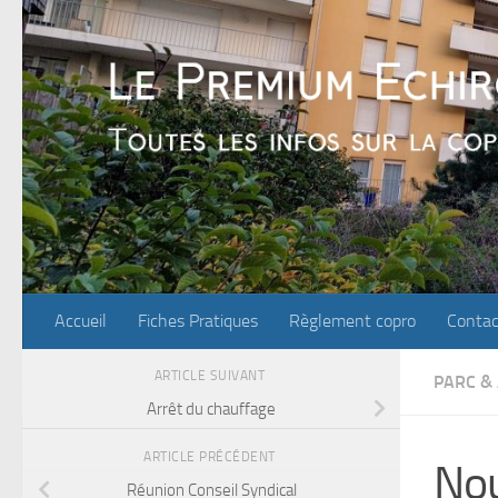
Skip to content
Accueil
Fiches Pratiques
Règlement copro
Contac
ARTICLE SUIVANT
PARC &
Arrêt du chauffage
ARTICLE PRÉCÉDENT
Nou
Réunion Conseil Syndical