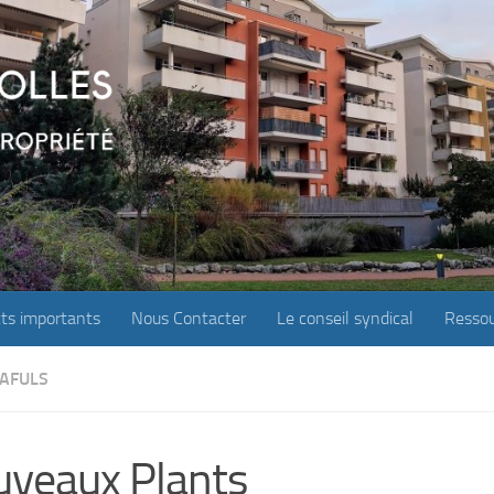
ts importants
Nous Contacter
Le conseil syndical
Ressou
 AFULS
veaux Plants