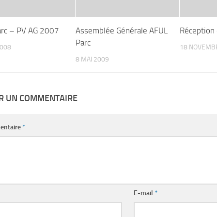
rc – PV AG 2007
Assemblée Générale AFUL
Réception 
Parc
2008
18 NOVEMB
8 MAI 2009
ER UN COMMENTAIRE
entaire
*
E-mail
*