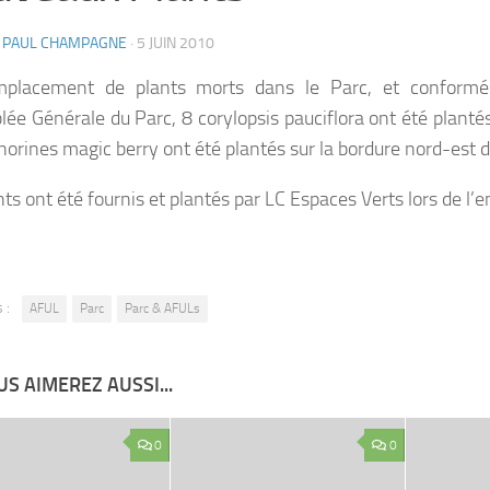
N PAUL CHAMPAGNE
·
5 JUIN 2010
mplacement de plants morts dans le Parc, et conform
ée Générale du Parc, 8 corylopsis pauciflora ont été plantés
orines magic berry ont été plantés sur la bordure nord-est
ts ont été fournis et plantés par LC Espaces Verts lors de l’e
 :
AFUL
Parc
Parc & AFULs
S AIMEREZ AUSSI...
0
0