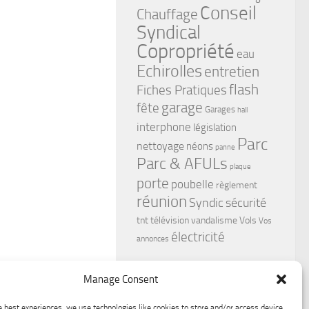
Conseil
Chauffage
Syndical
Copropriété
eau
Echirolles
entretien
flash
Fiches Pratiques
garage
fête
Garages
hall
interphone
législation
Parc
nettoyage
néons
panne
Parc & AFULs
plaque
porte
poubelle
règlement
réunion
Syndic
sécurité
tnt
télévision
vandalisme
Vols
Vos
électricité
annonces
Manage Consent
e best experiences, we use technologies like cookies to store and/or access device