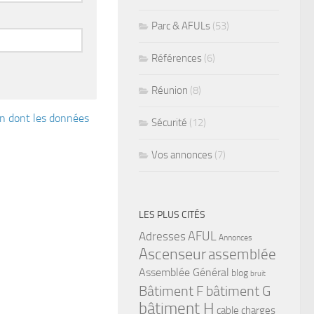
Parc & AFULs
(53)
Références
(6)
Réunion
(8)
çon dont les données
Sécurité
(12)
Vos annonces
(7)
LES PLUS CITÉS
Adresses
AFUL
Annonces
Ascenseur
assemblée
Assemblée Général
blog
bruit
bâtiment G
Bâtiment F
bâtiment H
cable
charges