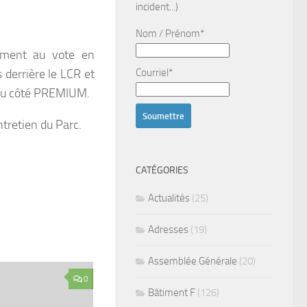
incident...)
Nom / Prénom*
ément au vote en
 derrière le LCR et
Courriel*
 du côté PREMIUM.
ntretien du Parc.
CATÉGORIES
Actualités
(25)
Adresses
(19)
Assemblée Générale
(20)
0
Bâtiment F
(126)