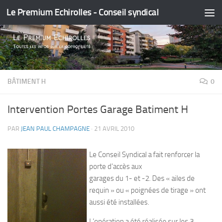
Le Premium Echirolles - Conseil syndical
Skip to content
BÂTIMENT H
0
Intervention Portes Garage Batiment H
PAR
JEAN PAUL CHAMPAGNE
·
21 AVRIL 2010
Le Conseil Syndical a fait renforcer la
porte d’accès aux
garages du 1- et -2. Des « ailes de
requin » ou « poignées de tirage » ont
aussi été installées.
L’opération a été réalisée sur les 3