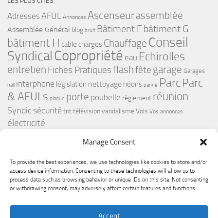
LES PLUS CITÉS
Ascenseur
assemblée
Adresses
AFUL
Annonces
bâtiment G
Bâtiment F
Assemblée Général
blog
bruit
Conseil
bâtiment H
Chauffage
cable
charges
Copropriété
Syndical
Echirolles
eau
flash
garage
entretien
Fiches Pratiques
fête
Garages
Parc
Parc
interphone
nettoyage
législation
néons
hall
panne
& AFULs
réunion
porte
poubelle
règlement
plaque
Syndic
sécurité
tnt
télévision
vandalisme
Vols
Vos annonces
électricité
Manage Consent
To provide the best experiences, we use technologies like cookies to store and/or
access device information. Consenting to these technologies will allow us to
process data such as browsing behavior or unique IDs on this site. Not consenting
or withdrawing consent, may adversely affect certain features and functions.
Le Premium Echirolles - Conseil syndical © 2026. Tous droits
Accept