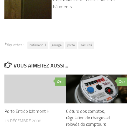
bâtiments.
Étiquettes :
bâtiment H
garage
porte
sécurité
VOUS AIMEREZ AUSSI...
0
3
Porte Entrée bâtiment H
Clôture des comptes,
régulation de charges et
15 DÉCEMBRE 2008
relevés de compteurs