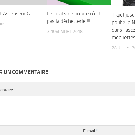
t Ascenseur G
Le local vide ordure n’est
Trajet jusq
pas la déchetterie!!!!
poubelle N
009
dans l’asc
3 NOVEMBRE 2018
moquettes 
28 JUILLET 
ER UN COMMENTAIRE
entaire
*
E-mail
*