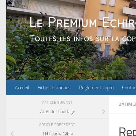
Skip to content
Accueil
Fiches Pratiques
Règlement copro
Contac
ARTICLE SUIVANT
BÂTIME
Arrêt du chauffage
ARTICLE PRÉCÉDENT
Rep
TNT par le Câble