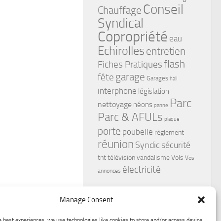
Conseil
Chauffage
Syndical
Copropriété
eau
Echirolles
entretien
flash
Fiches Pratiques
garage
fête
Garages
hall
interphone
législation
Parc
nettoyage
néons
panne
Parc & AFULs
plaque
porte
poubelle
règlement
réunion
Syndic
sécurité
tnt
télévision
vandalisme
Vols
Vos
électricité
annonces
Manage Consent
e best experiences, we use technologies like cookies to store and/or access device