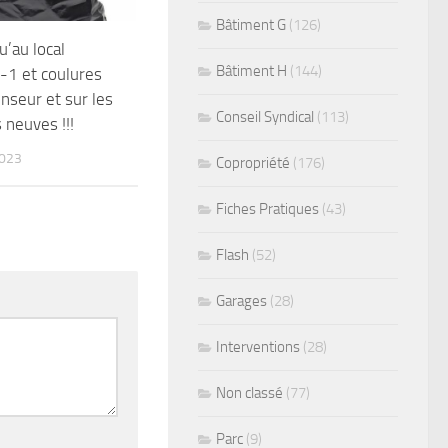
Bâtiment G
(126)
u’au local
Bâtiment H
(144)
-1 et coulures
enseur et sur les
Conseil Syndical
(113)
neuves !!!
2023
Copropriété
(176)
Fiches Pratiques
(43)
Flash
(52)
Garages
(28)
Interventions
(28)
Non classé
(77)
Parc
(9)