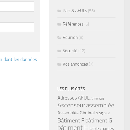
Parc & AFULs
(53)
Références
(6)
Réunion
(8)
Sécurité
(12)
çon dont les données
Vos annonces
(7)
LES PLUS CITÉS
Adresses
AFUL
Annonces
Ascenseur
assemblée
Assemblée Général
blog
bruit
bâtiment G
Bâtiment F
bâtiment H
cable
charges