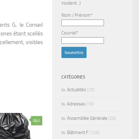
incident...)
Nom / Prénom*
ents G, le Conseil
hones étant scellés
Courriel*
cellement, visibles
CATÉGORIES
Actualités
(25)
Adresses
(19)
Assemblée Générale
(20)
0
Bâtiment F
(126)