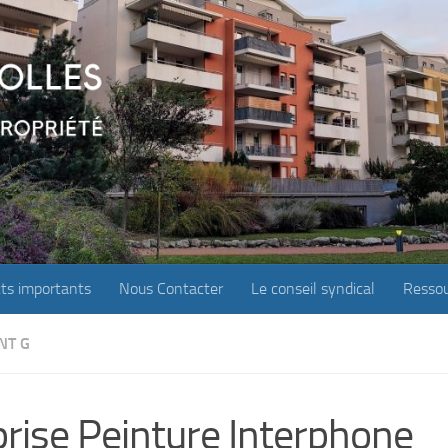
ts importants
Nous Contacter
Le conseil syndical
Ressou
NT G
rise Peinture Interphone