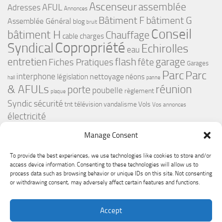
Ascenseur
assemblée
Adresses
AFUL
Annonces
bâtiment G
Bâtiment F
Assemblée Général
blog
bruit
Conseil
bâtiment H
Chauffage
cable
charges
Copropriété
Syndical
Echirolles
eau
flash
garage
entretien
Fiches Pratiques
fête
Garages
Parc
Parc
interphone
nettoyage
législation
néons
hall
panne
& AFULs
réunion
porte
poubelle
règlement
plaque
Syndic
sécurité
tnt
télévision
vandalisme
Vols
Vos annonces
électricité
Manage Consent
To provide the best experiences, we use technologies like cookies to store and/or
access device information. Consenting to these technologies will allow us to
process data such as browsing behavior or unique IDs on this site. Not consenting
or withdrawing consent, may adversely affect certain features and functions.
Le Premium Echirolles - Conseil syndical © 2026. Tous droits
Accept
réservés.