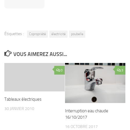
Étiquettes :
Copropriété
électricité
poubelle
VOUS AIMEREZ AUSSI...
0
3
Tableaux électriques
30 JANVIER 2010
Interruption eau chaude
16/10/2017
16 OCTOBRE 2017