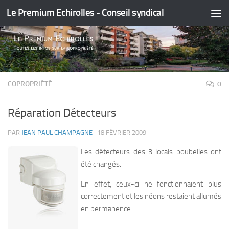
Le Premium Echirolles - Conseil syndical
Skip to content
COPROPRIÉTÉ
0
Réparation Détecteurs
PAR
JEAN PAUL CHAMPAGNE
·
18 FÉVRIER 2009
Les détecteurs des 3 locals poubelles ont
été changés.
En effet, ceux-ci ne fonctionnaient plus
correctement et les néons restaient allumés
en permanence.