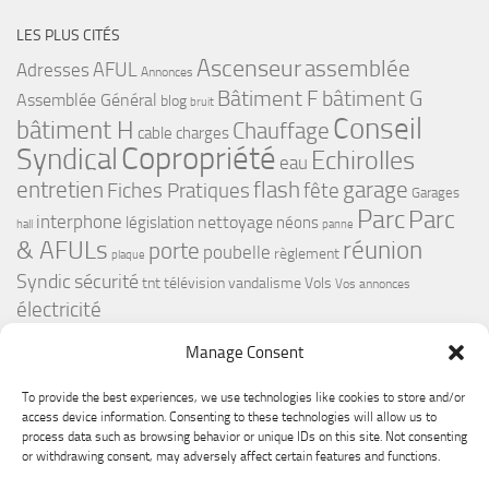
LES PLUS CITÉS
Ascenseur
assemblée
Adresses
AFUL
Annonces
bâtiment G
Bâtiment F
Assemblée Général
blog
bruit
Conseil
bâtiment H
Chauffage
cable
charges
Copropriété
Syndical
Echirolles
eau
flash
garage
entretien
Fiches Pratiques
fête
Garages
Parc
Parc
interphone
nettoyage
législation
néons
hall
panne
& AFULs
réunion
porte
poubelle
règlement
plaque
Syndic
sécurité
tnt
télévision
vandalisme
Vols
Vos annonces
électricité
Manage Consent
To provide the best experiences, we use technologies like cookies to store and/or
access device information. Consenting to these technologies will allow us to
process data such as browsing behavior or unique IDs on this site. Not consenting
or withdrawing consent, may adversely affect certain features and functions.