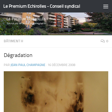
Le Premium Echirolles - Conseil syndical
Skip to content
BÂTIMENT H
0
Dégradation
PAR
JEAN PAUL CHAMPAGNE
·
16 DÉCEMBRE 2008