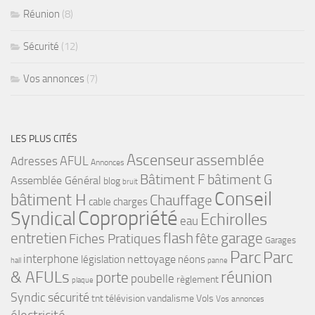
Réunion
(8)
Sécurité
(12)
Vos annonces
(7)
LES PLUS CITÉS
Ascenseur
assemblée
Adresses
AFUL
Annonces
bâtiment G
Bâtiment F
Assemblée Général
blog
bruit
Conseil
bâtiment H
Chauffage
cable
charges
Copropriété
Syndical
Echirolles
eau
flash
garage
entretien
Fiches Pratiques
fête
Garages
Parc
Parc
interphone
nettoyage
législation
néons
hall
panne
& AFULs
réunion
porte
poubelle
règlement
plaque
Syndic
sécurité
tnt
télévision
vandalisme
Vols
Vos annonces