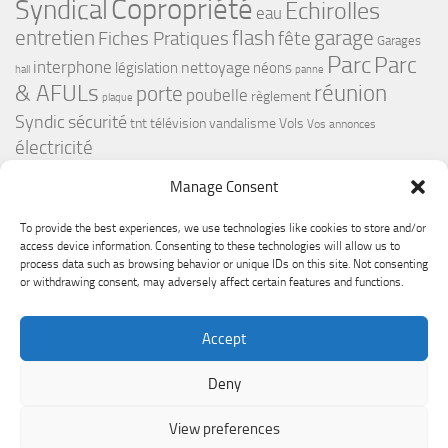
Copropriété
Syndical
Echirolles
eau
flash
garage
entretien
Fiches Pratiques
fête
Garages
Parc
Parc
interphone
nettoyage
législation
néons
hall
panne
& AFULs
réunion
porte
poubelle
règlement
plaque
Syndic
sécurité
tnt
télévision
vandalisme
Vols
Vos annonces
électricité
Manage Consent
To provide the best experiences, we use technologies like cookies to store and/or
access device information. Consenting to these technologies will allow us to
process data such as browsing behavior or unique IDs on this site. Not consenting
or withdrawing consent, may adversely affect certain features and functions.
Le Premium Echirolles - Conseil syndical © 2026. Tous droits
Accept
réservés.
Fièrement propulsé par
- Conçu par
Thème Hueman
Deny
View preferences