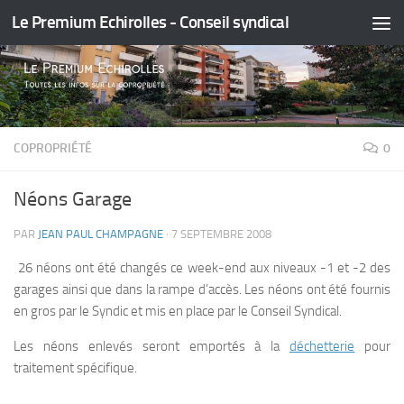
Le Premium Echirolles - Conseil syndical
Skip to content
COPROPRIÉTÉ
0
Néons Garage
PAR
JEAN PAUL CHAMPAGNE
·
7 SEPTEMBRE 2008
26 néons ont été changés ce week-end aux niveaux -1 et -2 des
garages ainsi que dans la rampe d’accès. Les néons ont été fournis
en gros par le Syndic et mis en place par le Conseil Syndical.
Les néons enlevés seront emportés à la
déchetterie
pour
traitement spécifique.