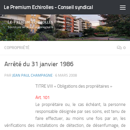
Le Premium Echirolles - Conseil syndical
Skip to content
COPROPRIÉTÉ
0
Arrêté du 31 janvier 1986
PAR
JEAN PAUL CHAMPAGNE
·
6 MARS 2008
TITRE VIII « Obligations des propriétaires »
Art. 101
Le propriétaire ou, le cas échéant, la personne
responsable désignée par ses soins, est tenu de
faire effectuer, au moins une fois par an, les
vérifications des installations de détection, de désenfumage, de