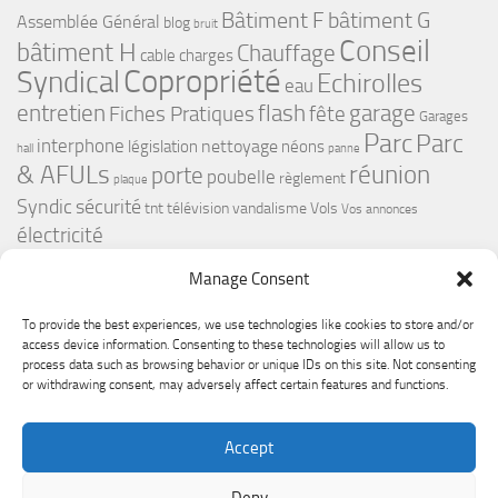
bâtiment G
Bâtiment F
Assemblée Général
blog
bruit
Conseil
bâtiment H
Chauffage
cable
charges
Copropriété
Syndical
Echirolles
eau
flash
garage
entretien
Fiches Pratiques
fête
Garages
Parc
Parc
interphone
nettoyage
législation
néons
hall
panne
& AFULs
réunion
porte
poubelle
règlement
plaque
Syndic
sécurité
tnt
télévision
vandalisme
Vols
Vos annonces
électricité
Manage Consent
To provide the best experiences, we use technologies like cookies to store and/or
access device information. Consenting to these technologies will allow us to
process data such as browsing behavior or unique IDs on this site. Not consenting
or withdrawing consent, may adversely affect certain features and functions.
Le Premium Echirolles - Conseil syndical © 2026. Tous droits
Accept
réservés.
Fièrement propulsé par
- Conçu par
Thème Hueman
Deny