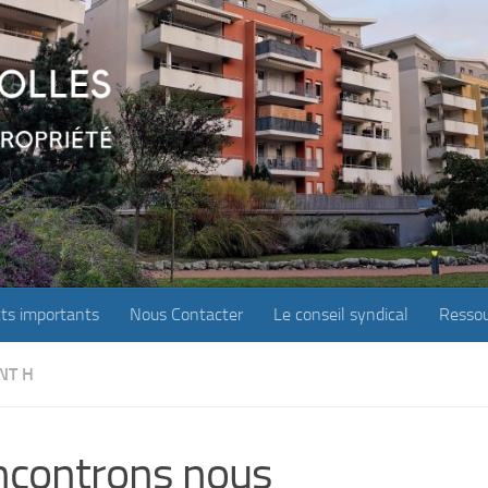
ts importants
Nous Contacter
Le conseil syndical
Ressou
NT H
controns nous