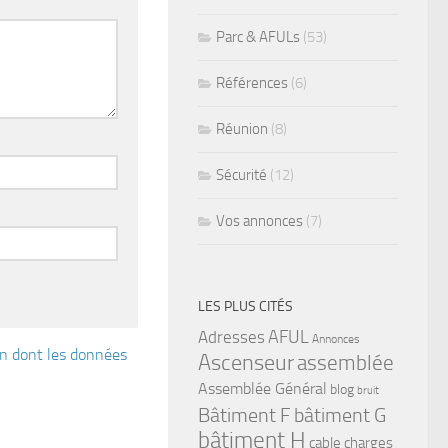
Parc & AFULs
(53)
Références
(6)
Réunion
(8)
Sécurité
(12)
Vos annonces
(7)
LES PLUS CITÉS
Adresses
AFUL
Annonces
çon dont les données
Ascenseur
assemblée
Assemblée Général
blog
bruit
bâtiment G
Bâtiment F
bâtiment H
cable
charges