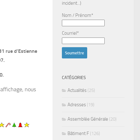
incident...)
Nom / Prénom*
Courriel*
31 rue d’Estienne
07.
0.
CATÉGORIES
’affichage, nous
Actualités
(25)
Adresses
(19)
Assemblée Générale
(20)
Bâtiment F
(126)