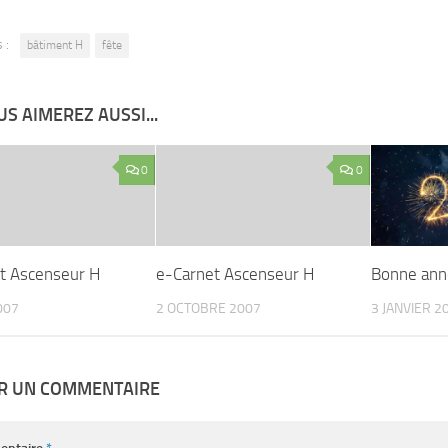
 :
bâtiment H
fête
S AIMEREZ AUSSI...
0
0
t Ascenseur H
e-Carnet Ascenseur H
Bonne an
007
2 OCTOBRE 2007
3 JANVIER 2
ER UN COMMENTAIRE