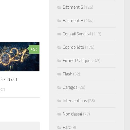
Bâtiment G
(126)
Bâtiment H
(144)
Conseil Syndical
(113)
Copropriété
(176)
3
Fiches Pratiques
(43)
Flash
(52)
née 2021
Garages
(28)
021
Interventions
(28)
Non classé
(77)
Parc
(9)