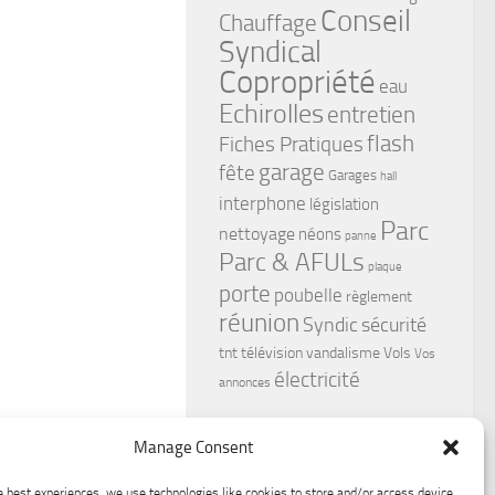
Conseil
Chauffage
Syndical
Copropriété
eau
Echirolles
entretien
flash
Fiches Pratiques
garage
fête
Garages
hall
interphone
législation
Parc
nettoyage
néons
panne
Parc & AFULs
plaque
porte
poubelle
règlement
réunion
Syndic
sécurité
tnt
télévision
vandalisme
Vols
Vos
électricité
annonces
Manage Consent
e best experiences, we use technologies like cookies to store and/or access device