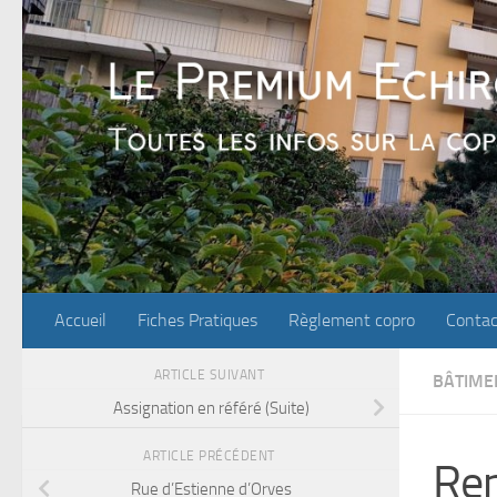
Skip to content
Accueil
Fiches Pratiques
Règlement copro
Contac
ARTICLE SUIVANT
BÂTIME
Assignation en référé (Suite)
ARTICLE PRÉCÉDENT
Ren
Rue d’Estienne d’Orves