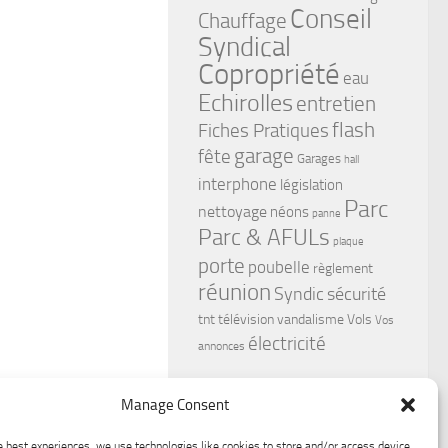
Conseil
Chauffage
Syndical
Copropriété
eau
Echirolles
entretien
flash
Fiches Pratiques
garage
fête
Garages
hall
interphone
législation
Parc
nettoyage
néons
panne
Parc & AFULs
plaque
porte
poubelle
règlement
réunion
Syndic
sécurité
tnt
télévision
vandalisme
Vols
Vos
électricité
annonces
Manage Consent
e best experiences, we use technologies like cookies to store and/or access device