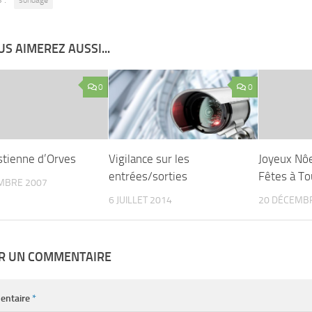
S AIMEREZ AUSSI...
0
0
stienne d’Orves
Vigilance sur les
Joyeux Nô
entrées/sorties
Fêtes à To
MBRE 2007
6 JUILLET 2014
20 DÉCEMB
ER UN COMMENTAIRE
entaire
*