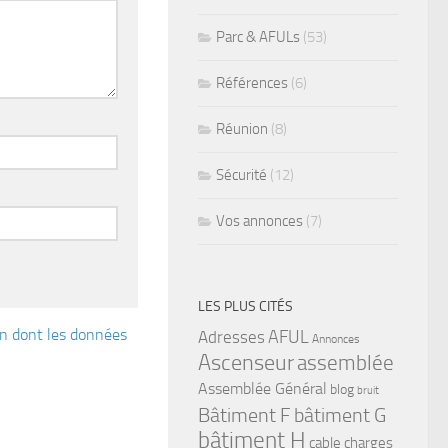
Parc & AFULs
(53)
Références
(6)
Réunion
(8)
Sécurité
(12)
Vos annonces
(7)
LES PLUS CITÉS
çon dont les données
Adresses
AFUL
Annonces
Ascenseur
assemblée
Assemblée Général
blog
bruit
bâtiment G
Bâtiment F
bâtiment H
cable
charges