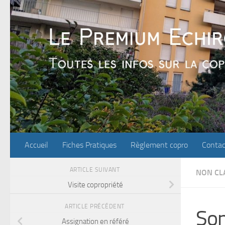
Skip to content
Accueil
Fiches Pratiques
Règlement copro
Contac
ARTICLE SUIVANT
NON CL
Visite copropriété
ARTICLE PRÉCÉDENT
So
Assignation en référé