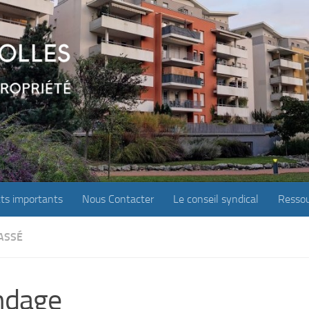
ts importants
Nous Contacter
Le conseil syndical
Ressou
ASSÉ
ndage