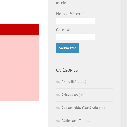
incident...)
Nom / Prénom*
Courriel*
CATÉGORIES
Actualités
(25)
Adresses
(19)
Assemblée Générale
(20)
Bâtiment F
(126)