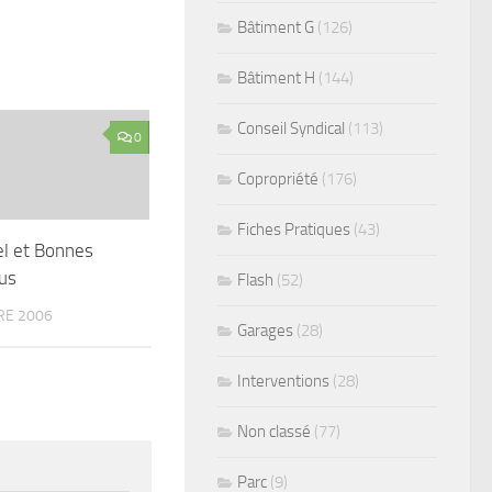
Bâtiment G
(126)
Bâtiment H
(144)
Conseil Syndical
(113)
0
Copropriété
(176)
Fiches Pratiques
(43)
el et Bonnes
us
Flash
(52)
RE 2006
Garages
(28)
Interventions
(28)
Non classé
(77)
Parc
(9)