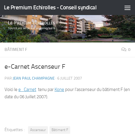
Le Premium Echirolles - Conseil syndical
Skip to content
BÂTIMENT F
0
e-Carnet Ascenseur F
PAR
JEAN PAUL CHAMPAGNE
·
6 JUILLET 2007
Voici le
e_Carnet
tenu par
Kone
pour l’ascenseur du bâtiment F (en
date du 06 Juillet 2007).
Étiquettes :
Ascenseur
Bâtiment F