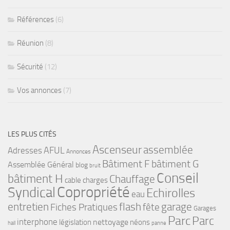
Références
(6)
Réunion
(8)
Sécurité
(12)
Vos annonces
(7)
LES PLUS CITÉS
Ascenseur
assemblée
Adresses
AFUL
Annonces
bâtiment G
Bâtiment F
Assemblée Général
blog
bruit
Conseil
bâtiment H
Chauffage
cable
charges
Copropriété
Syndical
Echirolles
eau
flash
garage
entretien
Fiches Pratiques
fête
Garages
Parc
Parc
interphone
nettoyage
législation
néons
hall
panne