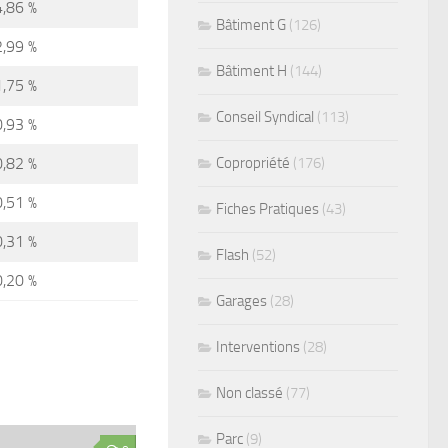
4,86 %
Bâtiment G
(126)
2,99 %
Bâtiment H
(144)
1,75 %
Conseil Syndical
(113)
0,93 %
0,82 %
Copropriété
(176)
0,51 %
Fiches Pratiques
(43)
0,31 %
Flash
(52)
0,20 %
Garages
(28)
Interventions
(28)
Non classé
(77)
Parc
(9)