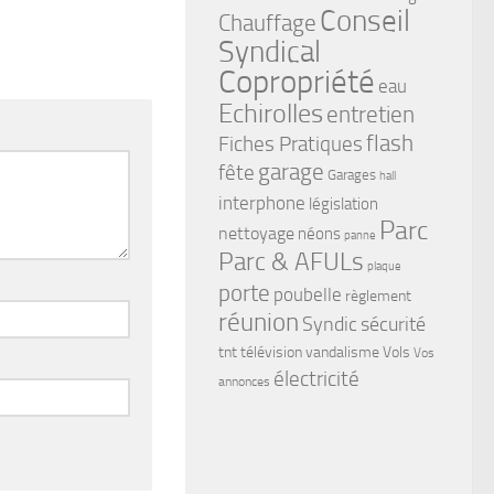
Conseil
Chauffage
Syndical
Copropriété
eau
Echirolles
entretien
flash
Fiches Pratiques
garage
fête
Garages
hall
interphone
législation
Parc
nettoyage
néons
panne
Parc & AFULs
plaque
porte
poubelle
règlement
réunion
Syndic
sécurité
tnt
télévision
vandalisme
Vols
Vos
électricité
annonces