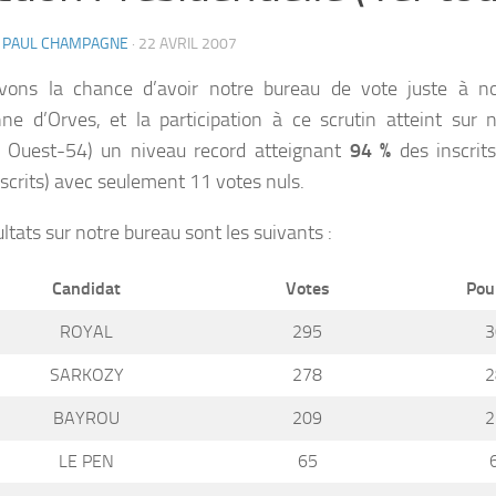
N PAUL CHAMPAGNE
·
22 AVRIL 2007
vons la chance d’avoir notre bureau de vote juste à n
nne d’Orves, et la participation à ce scrutin atteint sur
n Ouest-54) un niveau record atteignant
94 %
des inscrit
scrits) avec seulement 11 votes nuls.
ltats sur notre bureau sont les suivants :
Candidat
Votes
Pou
ROYAL
295
3
SARKOZY
278
2
BAYROU
209
2
LE PEN
65