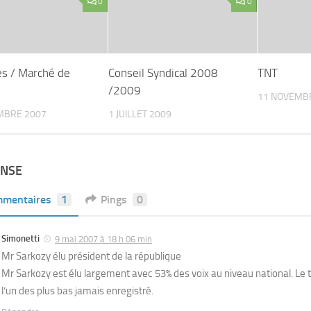
0
0
es / Marché de
Conseil Syndical 2008
TNT
/2009
11 NOVEMB
MBRE 2007
1 JUILLET 2009
ONSE
mentaires
1
Pings
0
Simonetti
9 mai 2007 à 18 h 06 min
Mr Sarkozy élu président de la république
Mr Sarkozy est élu largement avec 53% des voix au niveau national. Le 
l’un des plus bas jamais enregistré.