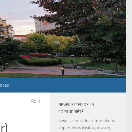
rces
1
NEWSLETTER DE LA
COPROPRIÉTÉ
Soyez avertis des informations
r)
importantes (visites, travaux,