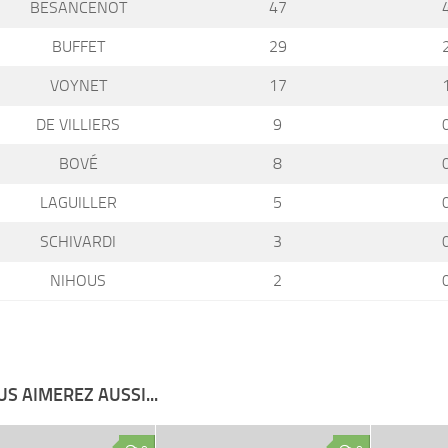
BESANCENOT
47
BUFFET
29
VOYNET
17
DE VILLIERS
9
BOVÉ
8
LAGUILLER
5
SCHIVARDI
3
NIHOUS
2
S AIMEREZ AUSSI...