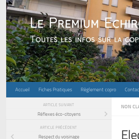
Skip to content
Accueil
Fiches Pratiques
Règlement copro
Contac
ARTICLE SUIVANT
NON CL
Réflexes éco-citoyens
ARTICLE PRÉCÉDENT
Ele
Respect du voisinage