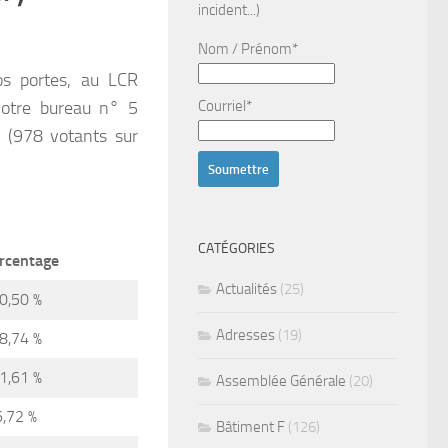
incident...)
Nom / Prénom*
os portes, au LCR
 notre bureau n° 5
Courriel*
s (978 votants sur
CATÉGORIES
rcentage
Actualités
(25)
0,50 %
Adresses
(19)
8,74 %
1,61 %
Assemblée Générale
(20)
6,72 %
Bâtiment F
(126)