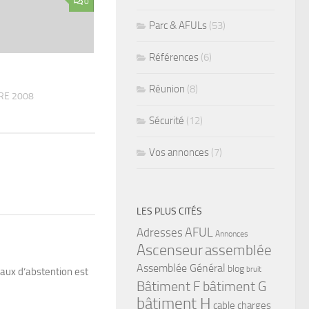
0
Parc & AFULs
(53)
Références
(6)
Réunion
(8)
RE 2008
Sécurité
(12)
Vos annonces
(7)
LES PLUS CITÉS
Adresses
AFUL
Annonces
Ascenseur
assemblée
Assemblée Général
blog
bruit
taux d’abstention est
bâtiment G
Bâtiment F
bâtiment H
cable
charges