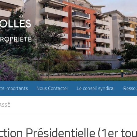
ts importants
Nous Contacter
Le conseil syndical
Ressou
ASSÉ
ction Présidentielle (1er tou