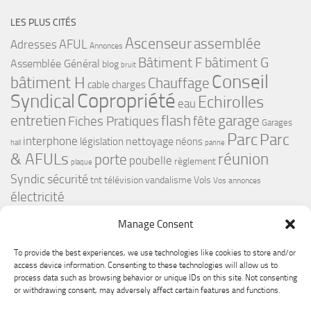
LES PLUS CITÉS
Ascenseur
assemblée
Adresses
AFUL
Annonces
bâtiment G
Bâtiment F
Assemblée Général
blog
bruit
Conseil
bâtiment H
Chauffage
cable
charges
Copropriété
Syndical
Echirolles
eau
flash
garage
entretien
Fiches Pratiques
fête
Garages
Parc
Parc
interphone
nettoyage
législation
néons
hall
panne
& AFULs
réunion
porte
poubelle
règlement
plaque
Syndic
sécurité
tnt
télévision
vandalisme
Vols
Vos annonces
électricité
Manage Consent
To provide the best experiences, we use technologies like cookies to store and/or
access device information. Consenting to these technologies will allow us to
process data such as browsing behavior or unique IDs on this site. Not consenting
or withdrawing consent, may adversely affect certain features and functions.