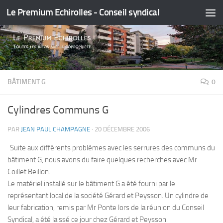
Le Premium Echirolles - Conseil syndical
Skip to content
BÂTIMENT G
0
Cylindres Communs G
PAR
JEAN PAUL CHAMPAGNE
·
20 DÉCEMBRE 2006
Suite aux différents problèmes avec les serrures des communs du
bâtiment G, nous avons du faire quelques recherches avec Mr
Coillet Beillon.
Le matériel installé sur le bâtiment G a été fourni par le
représentant local de la société Gérard et Peysson. Un cylindre de
leur fabrication, remis par Mr Ponte lors de la réunion du Conseil
Syndical, a été laissé ce jour chez Gérard et Peysson.