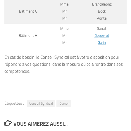
Mme
Brancaleonz
Bâtiment G
Mr
Bock
Mr
Ponte
Mme
Sarrat
Bâtiment H
Mr
Depeyrot
Mr
Garin
En cas de besoin, le Conseil Syndical est à votre disposition pour
répondre à vos questions, dans la mesure où cela rentre dans ses
compétences.
Étiquettes :
Conseil Syndical
réunion
VOUS AIMEREZ AUSSI...