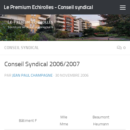
Le Premium Echirolles - Conseil syndical
Skip to content
CONSEIL SYNDICAL
0
Conseil Syndical 2006/2007
PAR
JEAN PAUL CHAMPAGNE
·
30 NOVEMBRE 2006
Mlle
Beaumont
Bâtiment F
Mme
Heumann