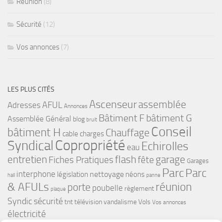
Réunion
(8)
Sécurité
(12)
Vos annonces
(7)
LES PLUS CITÉS
Ascenseur
assemblée
Adresses
AFUL
Annonces
bâtiment G
Bâtiment F
Assemblée Général
blog
bruit
Conseil
bâtiment H
Chauffage
cable
charges
Copropriété
Syndical
Echirolles
eau
flash
garage
entretien
Fiches Pratiques
fête
Garages
Parc
Parc
interphone
nettoyage
législation
néons
hall
panne
& AFULs
réunion
porte
poubelle
règlement
plaque
Syndic
sécurité
tnt
télévision
vandalisme
Vols
Vos annonces
électricité