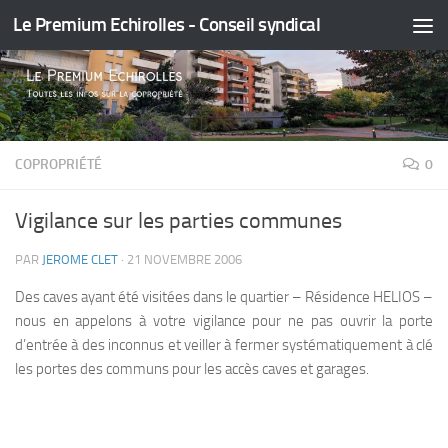
Le Premium Echirolles - Conseil syndical
Skip to content
COPROPRIÉTÉ
0
Vigilance sur les parties communes
PAR
JEROME CLET
·
21 NOVEMBRE 2006
Des caves ayant été visitées dans le quartier – Résidence HELIOS –
nous en appelons à votre vigilance pour ne pas ouvrir la porte
d’entrée à des inconnus et veiller à fermer systématiquement à clé
les portes des communs pour les accès caves et garages.