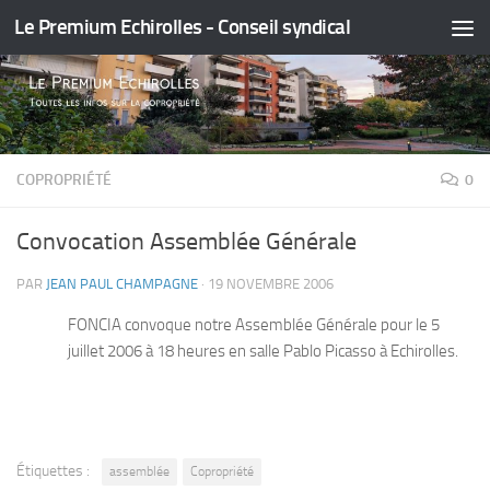
Le Premium Echirolles - Conseil syndical
Skip to content
COPROPRIÉTÉ
0
Convocation Assemblée Générale
PAR
JEAN PAUL CHAMPAGNE
·
19 NOVEMBRE 2006
FONCIA convoque notre Assemblée Générale pour le 5
juillet 2006 à 18 heures en salle Pablo Picasso à Echirolles.
Étiquettes :
assemblée
Copropriété