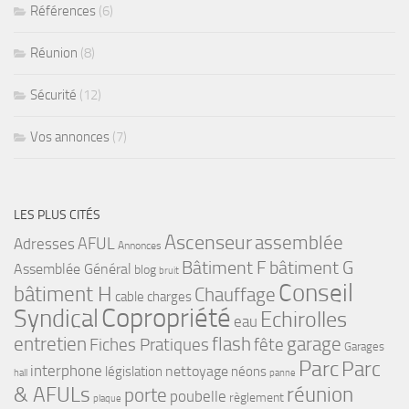
Références
(6)
Réunion
(8)
Sécurité
(12)
Vos annonces
(7)
LES PLUS CITÉS
Ascenseur
assemblée
Adresses
AFUL
Annonces
bâtiment G
Bâtiment F
Assemblée Général
blog
bruit
Conseil
bâtiment H
Chauffage
cable
charges
Copropriété
Syndical
Echirolles
eau
flash
garage
entretien
Fiches Pratiques
fête
Garages
Parc
Parc
interphone
nettoyage
législation
néons
hall
panne
& AFULs
réunion
porte
poubelle
règlement
plaque