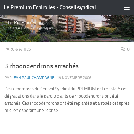
Le Premium Echirolles - Conseil syndical
Skip to content
PARC & AFULS
0
3 rhododendrons arrachés
PAR
JEAN PAUL CHAMPAGNE
·
19 NOVEMBRE 2006
Deux membres du Conseil Syndical du PREMIUM ont constaté ces
dégradations dans le parc. 3 plants de rhododendrons ont été
arrachés. Ces rhododendrons ont été replantés et arrosés cet après
midi en espérant une reprise.