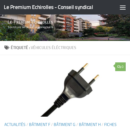
Le Premium Echirolles - Conseil syndical
Skip to content
ÉTIQUETÉ :
VÉHICULES ÉLÉCTRIQUES
0
ACTUALITÉS
/
BÂTIMENT F
/
BÂTIMENT G
/
BÂTIMENT H
/
FICHES