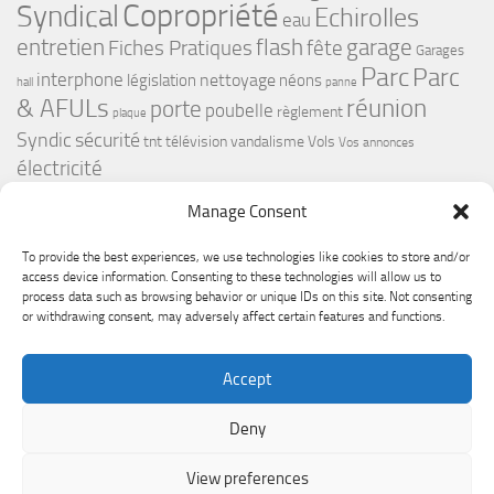
Copropriété
Syndical
Echirolles
eau
flash
garage
entretien
Fiches Pratiques
fête
Garages
Parc
Parc
interphone
nettoyage
législation
néons
hall
panne
& AFULs
réunion
porte
poubelle
règlement
plaque
Syndic
sécurité
tnt
télévision
vandalisme
Vols
Vos annonces
électricité
Manage Consent
To provide the best experiences, we use technologies like cookies to store and/or
access device information. Consenting to these technologies will allow us to
process data such as browsing behavior or unique IDs on this site. Not consenting
or withdrawing consent, may adversely affect certain features and functions.
Le Premium Echirolles - Conseil syndical © 2026. Tous droits
Accept
réservés.
Fièrement propulsé par
- Conçu par
Thème Hueman
Deny
View preferences