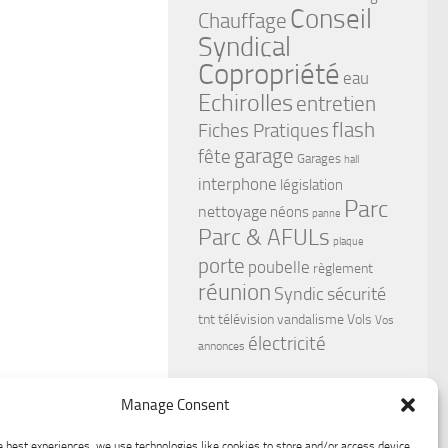
Conseil
Chauffage
Syndical
Copropriété
eau
Echirolles
entretien
flash
Fiches Pratiques
garage
fête
Garages
hall
interphone
législation
Parc
nettoyage
néons
panne
Parc & AFULs
plaque
porte
poubelle
règlement
réunion
Syndic
sécurité
tnt
télévision
vandalisme
Vols
Vos
électricité
annonces
Manage Consent
e best experiences, we use technologies like cookies to store and/or access device