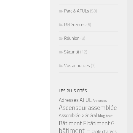
Parc & AFULs
(53)
Références
(6)
Réunion
(8)
Sécurité
(12)
Vos annonces
(7)
LES PLUS CITÉS
Adresses
AFUL
Annonces
Ascenseur
assemblée
Assemblée Général
blog
bruit
bâtiment G
Bâtiment F
bâtiment H
cable
charges