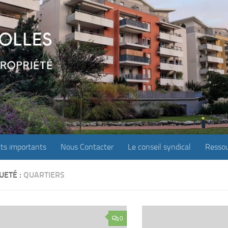
ts importants
Nous Contacter
Le conseil syndical
Ressou
UETÉ :
QUARTIERS
0