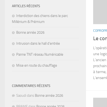
ARTICLES RÉCENTS
Interdiction des chiens dans le parc
Millénium & Prémium
COPROPR
Bonne année 2026
Le com
Intrusion dans le hall d’entrée
L’opérat
une logi
Panne TNT réseau Numéricable
L’ancien 
Mise en route du chauffage
prochain
à terme,
L’ensemb
COMMENTAIRES RÉCENTS
Saoudi
dans
Bonne année 2026
BRAME
dans
Bonne année 2026