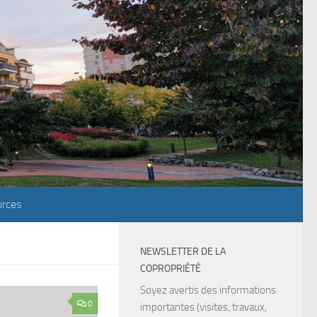
rces
NEWSLETTER DE LA
COPROPRIÉTÉ
Soyez avertis des informations
0
importantes (visites, travaux,