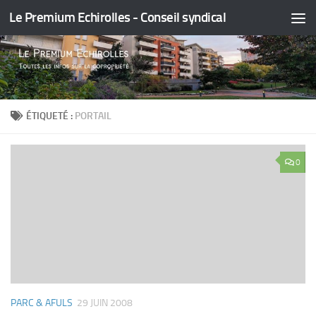
Le Premium Echirolles - Conseil syndical
Skip to content
ÉTIQUETÉ :
PORTAIL
0
PARC & AFULS
29 JUIN 2008