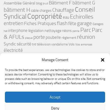
bâtiment G
Bâtiment F
Assemblée Général
blog
bruit
Conseil
bâtiment H
Chauffage
cable
charges
Copropriété
Syndical
Echirolles
eau
flash
garage
entretien
Fiches Pratiques
fête
Garages
Parc
Parc
interphone
nettoyage
législation
néons
hall
panne
& AFULs
réunion
porte
poubelle
règlement
plaque
Syndic
sécurité
tnt
télévision
vandalisme
Vols
Vos annonces
électricité
Manage Consent
To provide the best experiences, we use technologies like cookies to store and/or
access device information. Consenting to these technologies will allow us to
process data such as browsing behavior or unique IDs on this site. Not consenting
or withdrawing consent, may adversely affect certain features and functions.
Le Premium Echirolles - Conseil syndical © 2026. Tous droits
Accept
réservés.
Fièrement propulsé par
- Conçu par
Thème Hueman
Deny