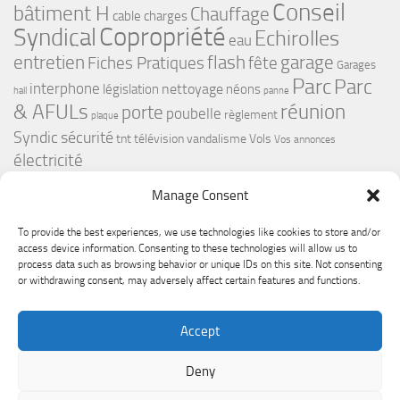
Conseil
bâtiment H
Chauffage
cable
charges
Copropriété
Syndical
Echirolles
eau
flash
garage
entretien
Fiches Pratiques
fête
Garages
Parc
Parc
interphone
nettoyage
législation
néons
hall
panne
& AFULs
réunion
porte
poubelle
règlement
plaque
Syndic
sécurité
tnt
télévision
vandalisme
Vols
Vos annonces
électricité
Manage Consent
To provide the best experiences, we use technologies like cookies to store and/or
access device information. Consenting to these technologies will allow us to
process data such as browsing behavior or unique IDs on this site. Not consenting
or withdrawing consent, may adversely affect certain features and functions.
Le Premium Echirolles - Conseil syndical © 2026. Tous droits
Accept
réservés.
Fièrement propulsé par
- Conçu par
Thème Hueman
Deny