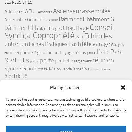
LES PLUS CITÉS
Ascenseur
assemblée
Adresses
AFUL
Annonces
bâtiment G
Bâtiment F
Assemblée Général
blog
bruit
Conseil
bâtiment H
Chauffage
cable
charges
Copropriété
Syndical
Echirolles
eau
flash
garage
entretien
Fiches Pratiques
fête
Garages
Parc
Parc
interphone
nettoyage
législation
néons
hall
panne
& AFULs
réunion
porte
poubelle
règlement
plaque
Syndic
sécurité
tnt
télévision
vandalisme
Vols
Vos annonces
électricité
Manage Consent
To provide the best experiences, we use technologies like cookies to store and/or
access device information. Consenting to these technologies will allow us to
process data such as browsing behavior or unique IDs on this site. Not consenting
or withdrawing consent, may adversely affect certain features and functions.
Le Premium Echirolles - Conseil syndical © 2026. Tous droits