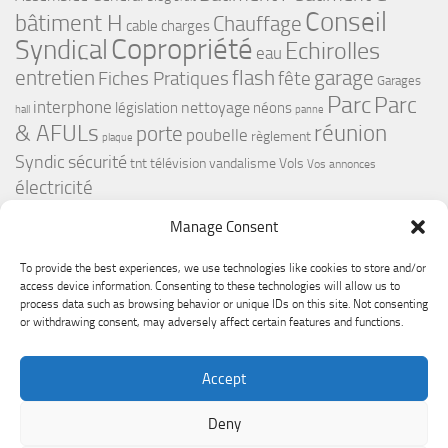
Conseil
bâtiment H
Chauffage
cable
charges
Copropriété
Syndical
Echirolles
eau
flash
garage
entretien
Fiches Pratiques
fête
Garages
Parc
Parc
interphone
nettoyage
législation
néons
hall
panne
& AFULs
réunion
porte
poubelle
règlement
plaque
Syndic
sécurité
tnt
télévision
vandalisme
Vols
Vos annonces
électricité
Manage Consent
To provide the best experiences, we use technologies like cookies to store and/or
access device information. Consenting to these technologies will allow us to
process data such as browsing behavior or unique IDs on this site. Not consenting
or withdrawing consent, may adversely affect certain features and functions.
Le Premium Echirolles - Conseil syndical © 2026. Tous droits
Accept
réservés.
Fièrement propulsé par
- Conçu par
Thème Hueman
Deny