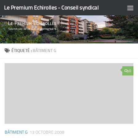
Le Premium Echirolles - Conseil syndical
Skip to content
ÉTIQUETÉ :
BÂTIMENT G
0
BÂTIMENT G
13 OCTOBRE 2008