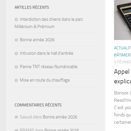
ARTICLES RÉCENTS
Interdiction des chiens dans le parc
Millénium & Prémium
Bonne année 2026
ACTUALI
Intrusion dans le hall d’entrée
BÂTIMEN
5 FÉVRIE
Panne TNT réseau Numéricable
Appel 
Mise en route du chauffage
explic
Bonsoir 
Resid’Im
COMMENTAIRES RÉCENTS
C’est po
fonds qu
Saoudi
dans
Bonne année 2026
certaine
BRAME
dans
Bonne année 2026