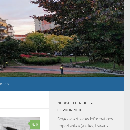
rces
NEWSLETTER DE LA
COPROPRIÉTÉ
Soyez avertis des informations
0
importantes (visites, travaux,