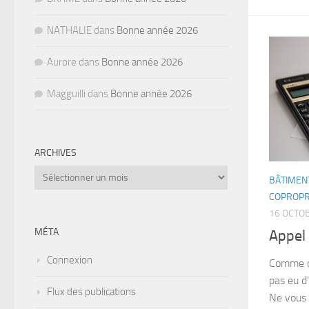
NATHALIE
dans
Bonne année 2026
Aurore
dans
Bonne année 2026
Magguilli
dans
Bonne année 2026
ARCHIVES
Archives
BÂTIMEN
COPROPR
16 OCTO
MÉTA
Appel
Connexion
Comme ce
pas eu d
Flux des publications
Ne vous 