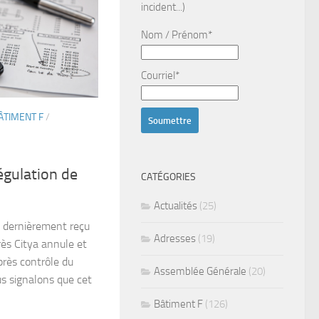
incident...)
Nom / Prénom*
Courriel*
ÂTIMENT F
/
égulation de
CATÉGORIES
Actualités
(25)
z dernièrement reçu
Adresses
(19)
rès Citya annule et
près contrôle du
Assemblée Générale
(20)
us signalons que cet
Bâtiment F
(126)