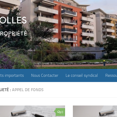
ts importants
Nous Contacter
Le conseil syndical
Ressou
UETÉ :
APPEL DE FONDS
0