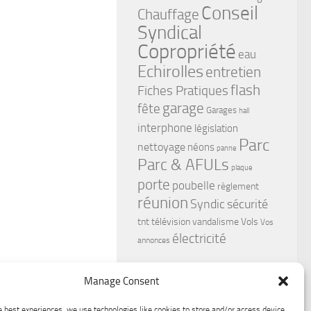
Conseil
Chauffage
Syndical
Copropriété
eau
Echirolles
entretien
flash
Fiches Pratiques
garage
fête
Garages
hall
interphone
législation
Parc
nettoyage
néons
panne
Parc & AFULs
plaque
porte
poubelle
règlement
réunion
Syndic
sécurité
tnt
télévision
vandalisme
Vols
Vos
électricité
annonces
Manage Consent
e best experiences, we use technologies like cookies to store and/or access device