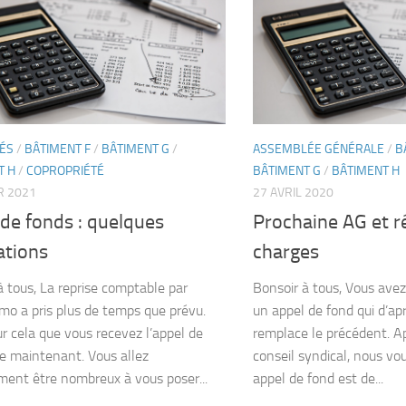
TÉS
/
BÂTIMENT F
/
BÂTIMENT G
/
ASSEMBLÉE GÉNÉRALE
/
B
T H
/
COPROPRIÉTÉ
BÂTIMENT G
/
BÂTIMENT H
R 2021
27 AVRIL 2020
de fonds : quelques
Prochaine AG et r
ations
charges
à tous, La reprise comptable par
Bonsoir à tous, Vous ave
mo a pris plus de temps que prévu.
un appel de fond qui d’ap
ur cela que vous recevez l’appel de
remplace le précédent. A
e maintenant. Vous allez
conseil syndical, nous vo
ment être nombreux à vous poser...
appel de fond est de...