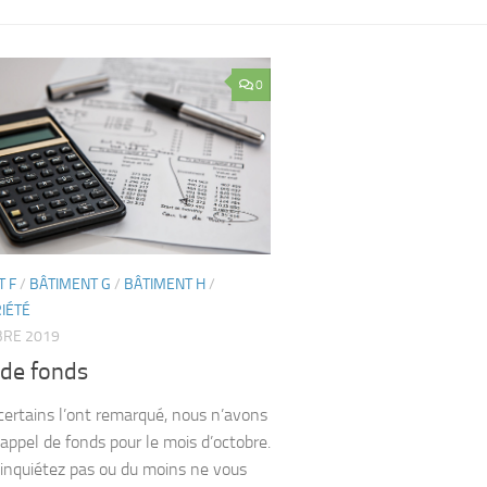
0
T F
/
BÂTIMENT G
/
BÂTIMENT H
/
IÉTÉ
BRE 2019
 de fonds
rtains l’ont remarqué, nous n’avons
’appel de fonds pour le mois d’octobre.
inquiétez pas ou du moins ne vous