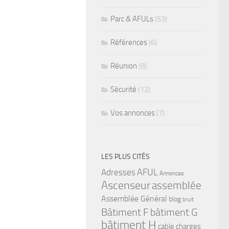
Parc & AFULs
(53)
Références
(6)
Réunion
(8)
Sécurité
(12)
Vos annonces
(7)
LES PLUS CITÉS
Adresses
AFUL
Annonces
Ascenseur
assemblée
Assemblée Général
blog
bruit
bâtiment G
Bâtiment F
bâtiment H
cable
charges