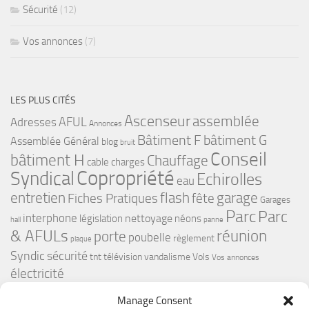
Sécurité
(12)
Vos annonces
(7)
LES PLUS CITÉS
Ascenseur
assemblée
Adresses
AFUL
Annonces
bâtiment G
Bâtiment F
Assemblée Général
blog
bruit
Conseil
bâtiment H
Chauffage
cable
charges
Copropriété
Syndical
Echirolles
eau
flash
garage
entretien
Fiches Pratiques
fête
Garages
Parc
Parc
interphone
nettoyage
législation
néons
hall
panne
& AFULs
réunion
porte
poubelle
règlement
plaque
Syndic
sécurité
tnt
télévision
vandalisme
Vols
Vos annonces
électricité
Manage Consent